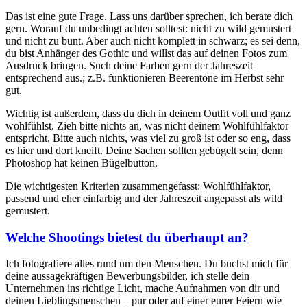
Das ist eine gute Frage. Lass uns darüber sprechen, ich berate dich
gern. Worauf du unbedingt achten solltest: nicht zu wild gemustert
und nicht zu bunt. Aber auch nicht komplett in schwarz; es sei denn,
du bist Anhänger des Gothic und willst das auf deinen Fotos zum
Ausdruck bringen. Such deine Farben gern der Jahreszeit
entsprechend aus.; z.B. funktionieren Beerentöne im Herbst sehr
gut.
Wichtig ist außerdem, dass du dich in deinem Outfit voll und ganz
wohlfühlst. Zieh bitte nichts an, was nicht deinem Wohlfühlfaktor
entspricht. Bitte auch nichts, was viel zu groß ist oder so eng, dass
es hier und dort kneift. Deine Sachen sollten gebügelt sein, denn
Photoshop hat keinen Bügelbutton.
Die wichtigesten Kriterien zusammengefasst: Wohlfühlfaktor,
passend und eher einfarbig und der Jahreszeit angepasst als wild
gemustert.
Welche Shootings bietest du überhaupt an?
Ich fotografiere alles rund um den Menschen. Du buchst mich für
deine aussagekräftigen Bewerbungsbilder, ich stelle dein
Unternehmen ins richtige Licht, mache Aufnahmen von dir und
deinen Lieblingsmenschen – pur oder auf einer eurer Feiern wie