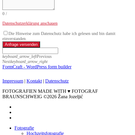
0
/
Datenschutzerklärung anschauen
Die Hinweise zum Datenschutz habe ich gelesen und bin damit
einverstanden.
Anfrage versenden
keyboard_arrow_left
Previous
Next
keyboard_arrow_right
FormCraft - WordPress form builder
Impressum
|
Kontakt
|
Datenschutz
FOTOGRAFIEN MADE WITH ♥ FOTOGRAF
BRAUNSCHWEIG ©2026 Žana Jozeljić
facebook
instagram
email
Close
Fotografie
Menu
Hochzeitsfotografie