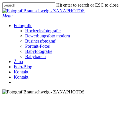
Skip
Hit enter to search or ESC to close
to
Close
main
Search
Menu
content
Fotografie
Hochzeitsfotografie
Bewerbungsfoto modern
Businessfotograf
Portrait-Fotos
Babyfotografie
Babybauch
Žana
Foto-Blog
Kontakt
Kontakt
facebook
instagram
Ein ansteckendes Kinderlachen, ein
skeptisches Stirnrunzeln, ein verschmitztes