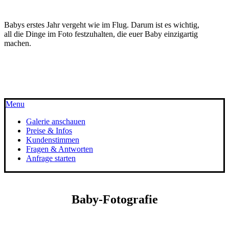
Lächeln: all das macht euer Kind aus.
Babys erstes Jahr vergeht wie im Flug. Darum ist es wichtig,
all die Dinge im Foto festzuhalten, die euer Baby einzigartig
machen.
FOTOGRAFIEN MADE WITH ♥
Menu
Galerie anschauen
Preise & Infos
Kundenstimmen
Fragen & Antworten
Anfrage starten
Baby-Fotografie