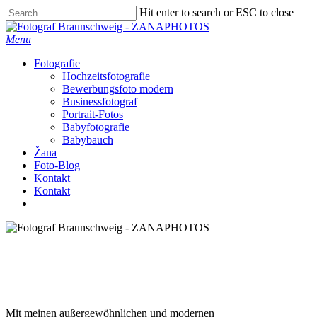
Skip
Hit enter to search or ESC to close
to
Close
main
Search
Menu
content
Fotografie
Hochzeitsfotografie
Bewerbungsfoto modern
Businessfotograf
Portrait-Fotos
Babyfotografie
Babybauch
Žana
Foto-Blog
Kontakt
Kontakt
facebook
instagram
Bewerbungsfotos Braunschweig
Mit meinen außergewöhnlichen und modernen