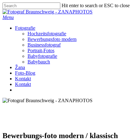
Skip
Hit enter to search or ESC to close
to
Close
main
Search
Menu
content
Fotografie
Hochzeitsfotografie
Bewerbungsfoto modern
Businessfotograf
Portrait-Fotos
Babyfotografie
Babybauch
Žana
Foto-Blog
Kontakt
Kontakt
facebook
instagram
Bewerbungs-foto modern / klassisch