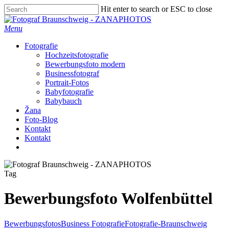
Skip
Hit enter to search or ESC to close
to
Close
main
Search
Menu
content
Fotografie
Hochzeitsfotografie
Bewerbungsfoto modern
Businessfotograf
Portrait-Fotos
Babyfotografie
Babybauch
Žana
Foto-Blog
Kontakt
Kontakt
facebook
instagram
Tag
Bewerbungsfoto Wolfenbüttel
Bewerbungsfotos
Business Fotografie
Fotografie-Braunschweig