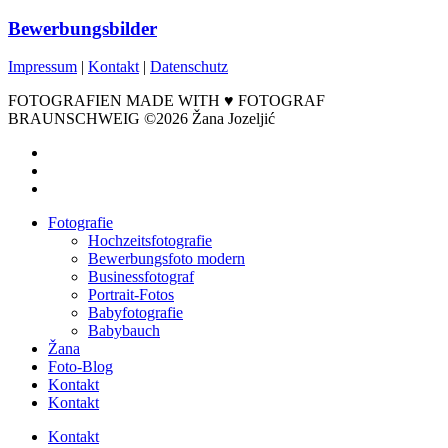
Bewerbungsbilder
Impressum
|
Kontakt
|
Datenschutz
FOTOGRAFIEN MADE WITH ♥ FOTOGRAF
BRAUNSCHWEIG ©2026 Žana Jozeljić
facebook
instagram
email
Close
Fotografie
Menu
Hochzeitsfotografie
Bewerbungsfoto modern
Businessfotograf
Portrait-Fotos
Babyfotografie
Babybauch
Žana
Foto-Blog
Kontakt
Kontakt
Kontakt