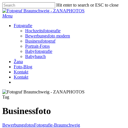
Skip
Hit enter to search or ESC to close
to
Close
main
Search
Menu
content
Fotografie
Hochzeitsfotografie
Bewerbungsfoto modern
Businessfotograf
Portrait-Fotos
Babyfotografie
Babybauch
Žana
Foto-Blog
Kontakt
Kontakt
facebook
instagram
Tag
Businessfoto
Bewerbungsfotos
Fotografie-Braunschweig