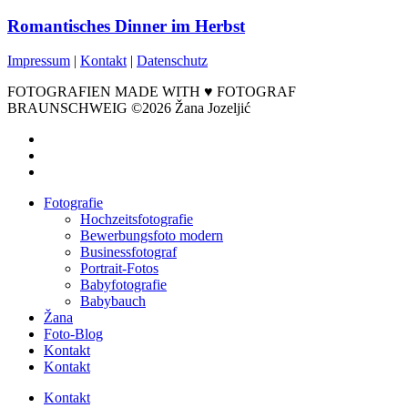
Romantisches Dinner im Herbst
Impressum
|
Kontakt
|
Datenschutz
FOTOGRAFIEN MADE WITH ♥ FOTOGRAF
BRAUNSCHWEIG ©2026 Žana Jozeljić
facebook
instagram
email
Close
Fotografie
Menu
Hochzeitsfotografie
Bewerbungsfoto modern
Businessfotograf
Portrait-Fotos
Babyfotografie
Babybauch
Žana
Foto-Blog
Kontakt
Kontakt
Kontakt