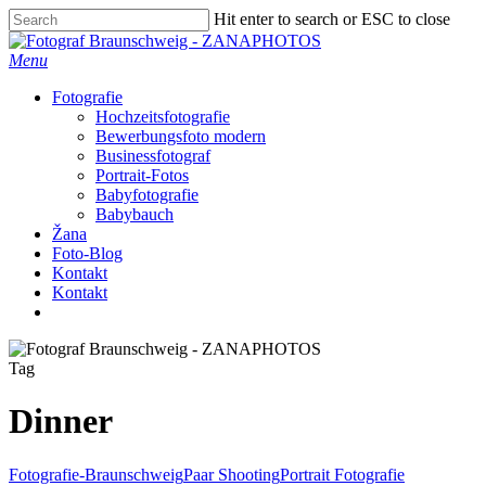
Skip
Hit enter to search or ESC to close
to
Close
main
Search
Menu
content
Fotografie
Hochzeitsfotografie
Bewerbungsfoto modern
Businessfotograf
Portrait-Fotos
Babyfotografie
Babybauch
Žana
Foto-Blog
Kontakt
Kontakt
facebook
instagram
Tag
Dinner
Fotografie-Braunschweig
Paar Shooting
Portrait Fotografie