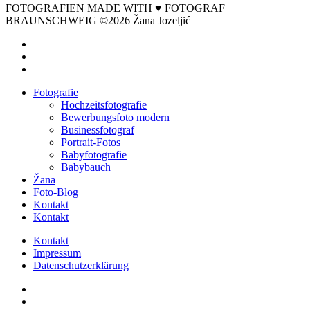
FOTOGRAFIEN MADE WITH ♥ FOTOGRAF
BRAUNSCHWEIG ©2026 Žana Jozeljić
facebook
instagram
email
Close
Fotografie
Menu
Hochzeitsfotografie
Bewerbungsfoto modern
Businessfotograf
Portrait-Fotos
Babyfotografie
Babybauch
Žana
Foto-Blog
Kontakt
Kontakt
Kontakt
Impressum
Datenschutzerklärung