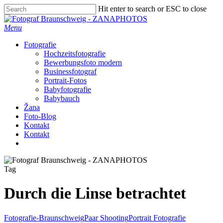
Skip
Hit enter to search or ESC to close
to
Close
main
Search
Menu
content
Fotografie
Hochzeitsfotografie
Bewerbungsfoto modern
Businessfotograf
Portrait-Fotos
Babyfotografie
Babybauch
Žana
Foto-Blog
Kontakt
Kontakt
facebook
instagram
Tag
Durch die Linse betrachtet
Fotografie-Braunschweig
Paar Shooting
Portrait Fotografie