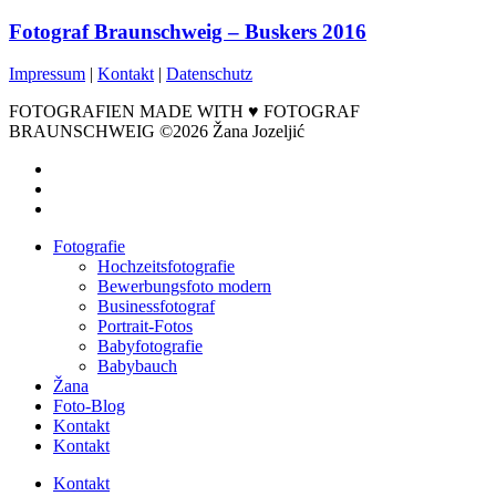
Fotograf Braunschweig – Buskers 2016
Impressum
|
Kontakt
|
Datenschutz
FOTOGRAFIEN MADE WITH ♥ FOTOGRAF
BRAUNSCHWEIG ©2026 Žana Jozeljić
facebook
instagram
email
Close
Fotografie
Menu
Hochzeitsfotografie
Bewerbungsfoto modern
Businessfotograf
Portrait-Fotos
Babyfotografie
Babybauch
Žana
Foto-Blog
Kontakt
Kontakt
Kontakt