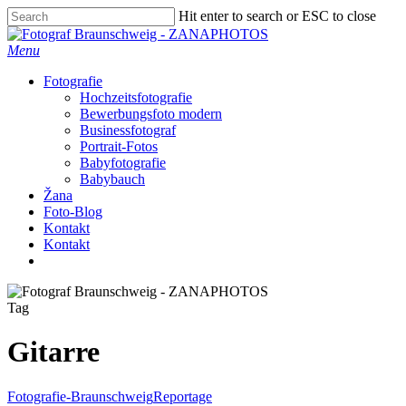
Skip
Hit enter to search or ESC to close
to
Close
main
Search
Menu
content
Fotografie
Hochzeitsfotografie
Bewerbungsfoto modern
Businessfotograf
Portrait-Fotos
Babyfotografie
Babybauch
Žana
Foto-Blog
Kontakt
Kontakt
facebook
instagram
Tag
Gitarre
Fotografie-Braunschweig
Reportage