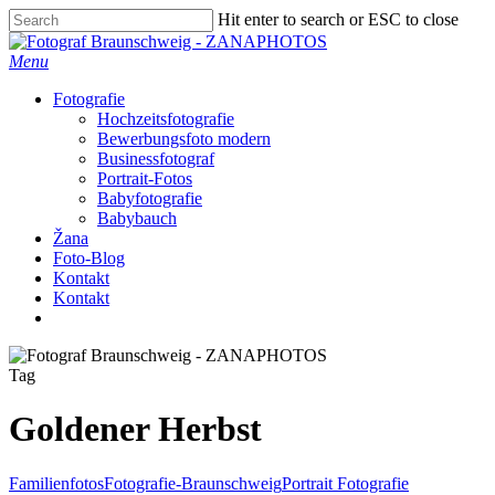
Skip
Hit enter to search or ESC to close
to
Close
main
Search
Menu
content
Fotografie
Hochzeitsfotografie
Bewerbungsfoto modern
Businessfotograf
Portrait-Fotos
Babyfotografie
Babybauch
Žana
Foto-Blog
Kontakt
Kontakt
facebook
instagram
Tag
Goldener Herbst
Familienfotos
Fotografie-Braunschweig
Portrait Fotografie