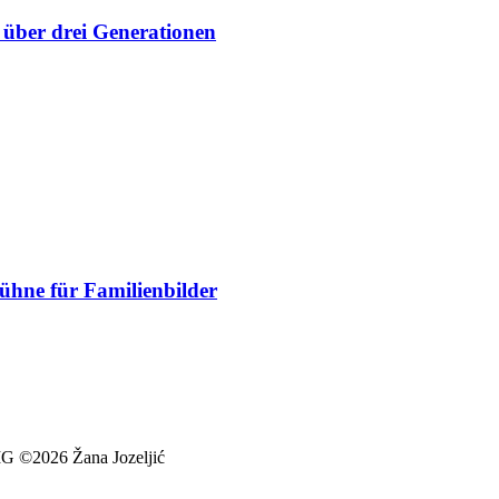
 über drei Generationen
Bühne für Familienbilder
026 Žana Jozeljić