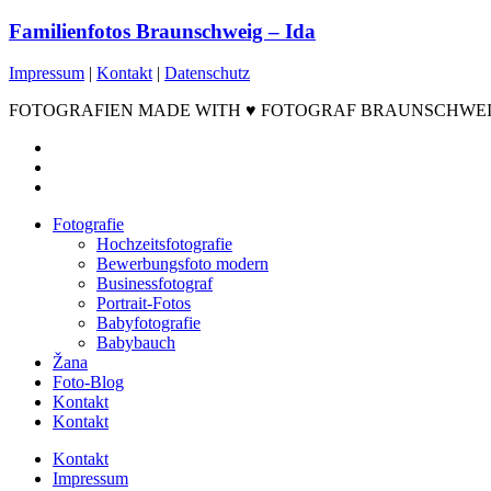
Familienfotos Braunschweig – Ida
Impressum
|
Kontakt
|
Datenschutz
FOTOGRAFIEN MADE WITH ♥ FOTOGRAF BRAUNSCHWEIG ©2
facebook
instagram
email
Close
Fotografie
Menu
Hochzeitsfotografie
Bewerbungsfoto modern
Businessfotograf
Portrait-Fotos
Babyfotografie
Babybauch
Žana
Foto-Blog
Kontakt
Kontakt
Kontakt
Impressum