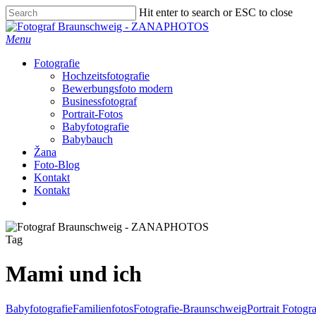
Skip
Hit enter to search or ESC to close
to
Close
main
Search
Menu
content
Fotografie
Hochzeitsfotografie
Bewerbungsfoto modern
Businessfotograf
Portrait-Fotos
Babyfotografie
Babybauch
Žana
Foto-Blog
Kontakt
Kontakt
facebook
instagram
Tag
Mami und ich
Babyfotografie
Familienfotos
Fotografie-Braunschweig
Portrait Fotogra