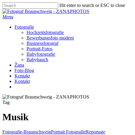
Skip
Hit enter to search or ESC to close
to
Close
main
Search
Menu
content
Fotografie
Hochzeitsfotografie
Bewerbungsfoto modern
Businessfotograf
Portrait-Fotos
Babyfotografie
Babybauch
Žana
Foto-Blog
Kontakt
Kontakt
facebook
instagram
Tag
Musik
Fotografie-Braunschweig
Portrait Fotografie
Reportage