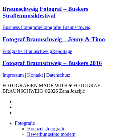
Braunschweig Fotograf – Buskers
Straßenmusikfestival
Business Fotografie
Fotografie-Braunschweig
Fotograf Braunschweig – Jenny & Timo
Fotografie-Braunschweig
Reportage
Fotograf Braunschweig – Buskers 2016
Impressum
|
Kontakt
|
Datenschutz
FOTOGRAFIEN MADE WITH ♥ FOTOGRAF
BRAUNSCHWEIG ©2026 Žana Jozeljić
facebook
instagram
email
Close
Fotografie
Menu
Hochzeitsfotografie
Bewerbungsfoto modern