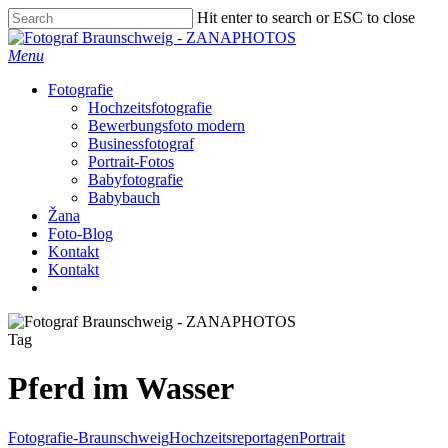
Skip
Hit enter to search or ESC to close
to
Close
main
Search
Menu
content
Fotografie
Hochzeitsfotografie
Bewerbungsfoto modern
Businessfotograf
Portrait-Fotos
Babyfotografie
Babybauch
Žana
Foto-Blog
Kontakt
Kontakt
facebook
instagram
Tag
Pferd im Wasser
Fotografie-Braunschweig
Hochzeitsreportagen
Portrait