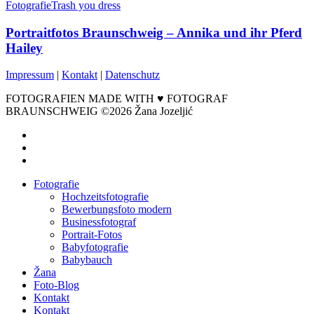
Fotografie
Trash you dress
Portraitfotos Braunschweig – Annika und ihr Pferd
Hailey
Impressum
|
Kontakt
|
Datenschutz
FOTOGRAFIEN MADE WITH ♥ FOTOGRAF
BRAUNSCHWEIG ©2026 Žana Jozeljić
facebook
instagram
email
Close
Fotografie
Menu
Hochzeitsfotografie
Bewerbungsfoto modern
Businessfotograf
Portrait-Fotos
Babyfotografie
Babybauch
Žana
Foto-Blog
Kontakt
Kontakt