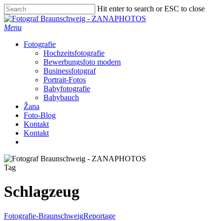
Skip
Hit enter to search or ESC to close
to
Close
main
Search
Menu
content
Fotografie
Hochzeitsfotografie
Bewerbungsfoto modern
Businessfotograf
Portrait-Fotos
Babyfotografie
Babybauch
Žana
Foto-Blog
Kontakt
Kontakt
facebook
instagram
Tag
Schlagzeug
Fotografie-Braunschweig
Reportage