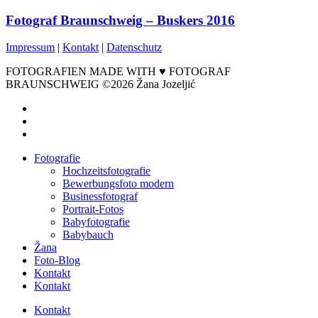
Fotograf Braunschweig – Buskers 2016
Impressum
|
Kontakt
|
Datenschutz
FOTOGRAFIEN MADE WITH ♥ FOTOGRAF
BRAUNSCHWEIG ©2026 Žana Jozeljić
facebook
instagram
email
Close
Fotografie
Menu
Hochzeitsfotografie
Bewerbungsfoto modern
Businessfotograf
Portrait-Fotos
Babyfotografie
Babybauch
Žana
Foto-Blog
Kontakt
Kontakt
Kontakt