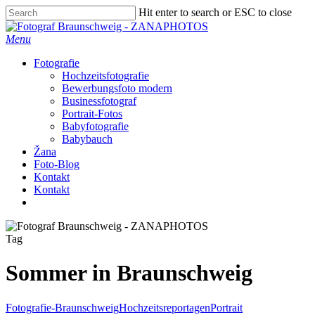
Skip
Hit enter to search or ESC to close
to
Close
main
Search
Menu
content
Fotografie
Hochzeitsfotografie
Bewerbungsfoto modern
Businessfotograf
Portrait-Fotos
Babyfotografie
Babybauch
Žana
Foto-Blog
Kontakt
Kontakt
facebook
instagram
Tag
Sommer in Braunschweig
Fotografie-Braunschweig
Hochzeitsreportagen
Portrait