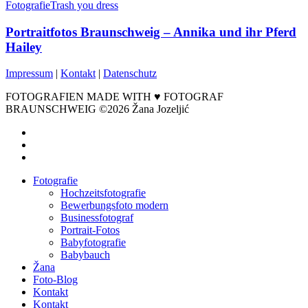
Fotografie
Trash you dress
Portraitfotos Braunschweig – Annika und ihr Pferd
Hailey
Impressum
|
Kontakt
|
Datenschutz
FOTOGRAFIEN MADE WITH ♥ FOTOGRAF
BRAUNSCHWEIG ©2026 Žana Jozeljić
facebook
instagram
email
Close
Fotografie
Menu
Hochzeitsfotografie
Bewerbungsfoto modern
Businessfotograf
Portrait-Fotos
Babyfotografie
Babybauch
Žana
Foto-Blog
Kontakt
Kontakt