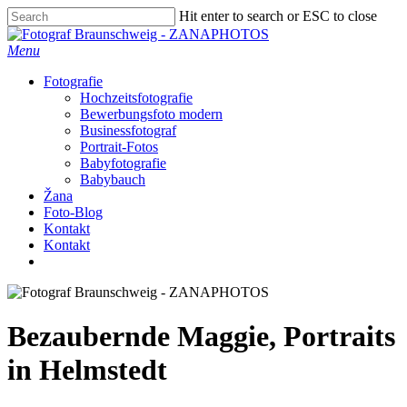
Skip
Hit enter to search or ESC to close
to
Close
main
Search
Menu
content
Fotografie
Hochzeitsfotografie
Bewerbungsfoto modern
Businessfotograf
Portrait-Fotos
Babyfotografie
Babybauch
Žana
Foto-Blog
Kontakt
Kontakt
facebook
instagram
Bezaubernde Maggie, Portraits
in Helmstedt