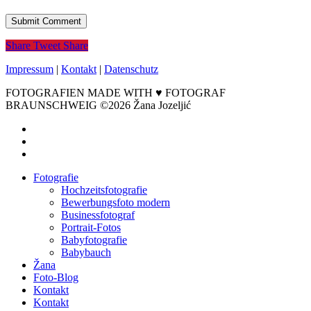
Share
Tweet
Share
Impressum
|
Kontakt
|
Datenschutz
FOTOGRAFIEN MADE WITH ♥ FOTOGRAF
BRAUNSCHWEIG ©2026 Žana Jozeljić
facebook
instagram
email
Close
Fotografie
Menu
Hochzeitsfotografie
Bewerbungsfoto modern
Businessfotograf
Portrait-Fotos
Babyfotografie
Babybauch
Žana
Foto-Blog
Kontakt
Kontakt