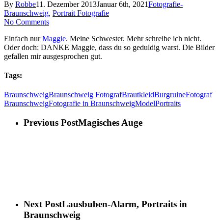
By
Robbe
11. Dezember 2013
Januar 6th, 2021
Fotografie-
Braunschweig
,
Portrait Fotografie
No Comments
Einfach nur
Maggie
. Meine Schwester. Mehr schreibe ich nicht.
Oder doch: DANKE Maggie, dass du so geduldig warst. Die Bilder
gefallen mir ausgesprochen gut.
Tags:
Braunschweig
Braunschweig Fotograf
Brautkleid
Burgruine
Fotograf
Braunschweig
Fotografie in Braunschweig
Model
Portraits
Previous Post
Magisches Auge
Next Post
Lausbuben-Alarm, Portraits in
Braunschweig