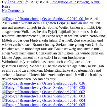
By
Žana Jozeljić
5. August 2016
Fotografie-Braunschweig
,
Natur
,
Reise
No Comments
Im April
2010 kamen wir auf dem Flughafen Leipzig/Halle an und freuten
uns auf unseren Urlaub in der Sonne. Weiter kamen wir nicht. Die
ausgetretene Vulkanasche des Eyjafjallajökull (wer traut sich das
fehlerfrei auszusprechen?) in Island legte in weiten Teilen Nord- und
Mitteleuropas den Flugverkehr lahm. Das hieß, Zug erwischen und
wieder zurück nach Braunschweig. Stefan hatte genug von Urlaub,
ich aber wollte unbedingt raus aus Braunschweig und suchte mir
einen Wolf nach einer Unterkunft an der Ostsee. Es wurde dann ein
kleines Appartement in Sierksdorf in einem furchtbaren
Wohnbunker (vermutlich das letzte noch verfügbare an der
gesamten Ostsee). So wenig Charme diese Anlage hatte, so viel gab
es am Strand zu entdecken. Meine Eindrücke Appartement/Strand
stehen in krassem Unterschied zueinander und ich will euch nichts
davon vorenthalten. So sah das aus: