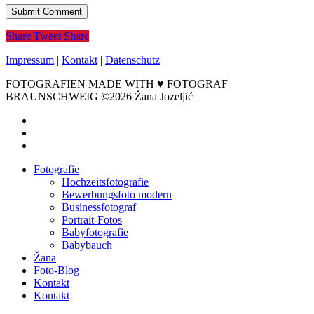
Share
Tweet
Share
Impressum
|
Kontakt
|
Datenschutz
FOTOGRAFIEN MADE WITH ♥ FOTOGRAF
BRAUNSCHWEIG ©2026 Žana Jozeljić
facebook
instagram
email
Close
Fotografie
Menu
Hochzeitsfotografie
Bewerbungsfoto modern
Businessfotograf
Portrait-Fotos
Babyfotografie
Babybauch
Žana
Foto-Blog
Kontakt
Kontakt