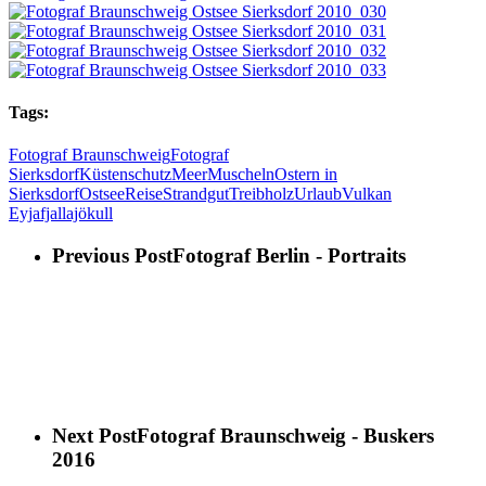
Tags:
Fotograf Braunschweig
Fotograf
Sierksdorf
Küstenschutz
Meer
Muscheln
Ostern in
Sierksdorf
Ostsee
Reise
Strandgut
Treibholz
Urlaub
Vulkan
Eyjafjallajökull
Previous Post
Fotograf Berlin - Portraits
Next Post
Fotograf Braunschweig - Buskers
2016