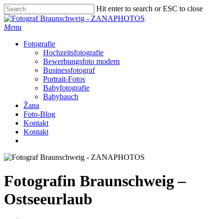
Skip
Hit enter to search or ESC to close
to
Close
main
Search
Menu
content
Fotografie
Hochzeitsfotografie
Bewerbungsfoto modern
Businessfotograf
Portrait-Fotos
Babyfotografie
Babybauch
Žana
Foto-Blog
Kontakt
Kontakt
facebook
instagram
Fotografin Braunschweig –
Ostseeurlaub