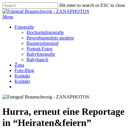
Skip
Hit enter to search or ESC to close
to
Close
main
Search
Menu
content
Fotografie
Hochzeitsfotografie
Bewerbungsfoto modern
Businessfotograf
Portrait-Fotos
Babyfotografie
Babybauch
Žana
Foto-Blog
Kontakt
Kontakt
facebook
instagram
Hurra, erneut eine Reportage
in “Heiraten&feiern”