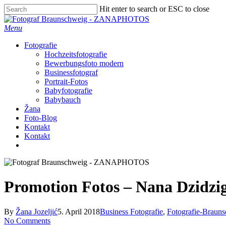
Skip
Hit enter to search or ESC to close
to
Close
main
Search
Menu
content
Fotografie
Hochzeitsfotografie
Bewerbungsfoto modern
Businessfotograf
Portrait-Fotos
Babyfotografie
Babybauch
Žana
Foto-Blog
Kontakt
Kontakt
facebook
instagram
Promotion Fotos – Nana Dzidzi
By
Žana Jozeljić
5. April 2018
Business Fotografie
,
Fotografie-Braun
No Comments