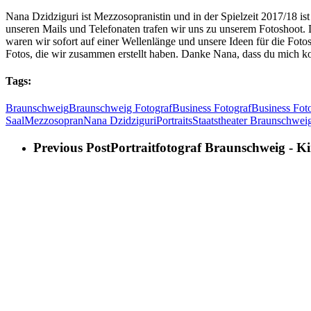
Nana Dzidziguri ist Mezzosopranistin und in der Spielzeit 2017/18 i
unseren Mails und Telefonaten trafen wir uns zu unserem Fotoshoot. 
waren wir sofort auf einer Wellenlänge und unsere Ideen für die Fotos
Fotos, die wir zusammen erstellt haben. Danke Nana, dass du mich kon
Tags:
Braunschweig
Braunschweig Fotograf
Business Fotograf
Business Fot
Saal
Mezzosopran
Nana Dzidziguri
Portraits
Staatstheater Braunschwei
Previous Post
Portraitfotograf Braunschweig - Ki