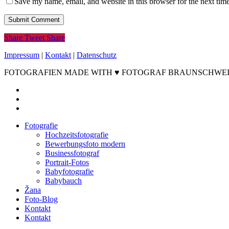
Save my name, email, and website in this browser for the next tim
Share
Tweet
Share
Impressum
|
Kontakt
|
Datenschutz
FOTOGRAFIEN MADE WITH ♥ FOTOGRAF BRAUNSCHWEIG ©2
facebook
instagram
email
Close
Fotografie
Menu
Hochzeitsfotografie
Bewerbungsfoto modern
Businessfotograf
Portrait-Fotos
Babyfotografie
Babybauch
Žana
Foto-Blog
Kontakt
Kontakt