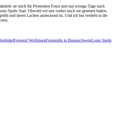
aktierte sie mich für Promotion Fotos und nur wenige Tage nach
Louis Spohr Saal. Obwohl wir uns vorher noch nie gesehen hatten,
prüht und deren Lachen ansteckend ist. Und ich bin verliebt in die
otos.
fenbüttel
Fotograf Wolfsburg
Fotografie in Braunschweig
Louis Spohr