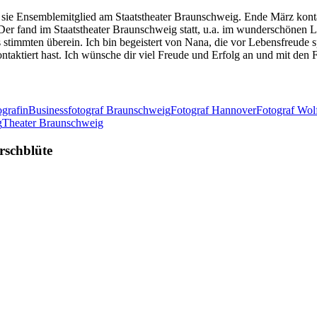
st sie Ensemblemitglied am Staatstheater Braunschweig. Ende März kont
Der fand im Staatstheater Braunschweig statt, u.a. im wunderschönen 
 stimmten überein. Ich bin begeistert von Nana, die vor Lebensfreude s
taktiert hast. Ich wünsche dir viel Freude und Erfolg an und mit den F
ografin
Businessfotograf Braunschweig
Fotograf Hannover
Fotograf Wol
g
Theater Braunschweig
rschblüte