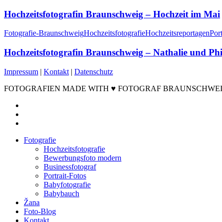
Hochzeitsfotografin Braunschweig – Hochzeit im Mai
Fotografie-Braunschweig
Hochzeitsfotografie
Hochzeitsreportagen
Port
Hochzeitsfotografin Braunschweig – Nathalie und Phi
Impressum
|
Kontakt
|
Datenschutz
FOTOGRAFIEN MADE WITH ♥ FOTOGRAF BRAUNSCHWEIG ©2
facebook
instagram
email
Close
Fotografie
Menu
Hochzeitsfotografie
Bewerbungsfoto modern
Businessfotograf
Portrait-Fotos
Babyfotografie
Babybauch
Žana
Foto-Blog
Kontakt