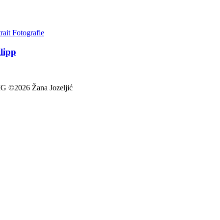
rait Fotografie
lipp
026 Žana Jozeljić