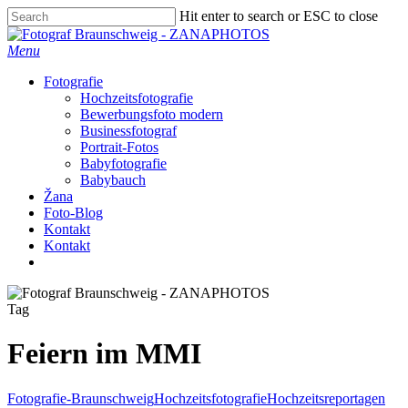
Skip
Hit enter to search or ESC to close
to
Close
main
Search
Menu
content
Fotografie
Hochzeitsfotografie
Bewerbungsfoto modern
Businessfotograf
Portrait-Fotos
Babyfotografie
Babybauch
Žana
Foto-Blog
Kontakt
Kontakt
facebook
instagram
Tag
Feiern im MMI
Fotografie-Braunschweig
Hochzeitsfotografie
Hochzeitsreportagen