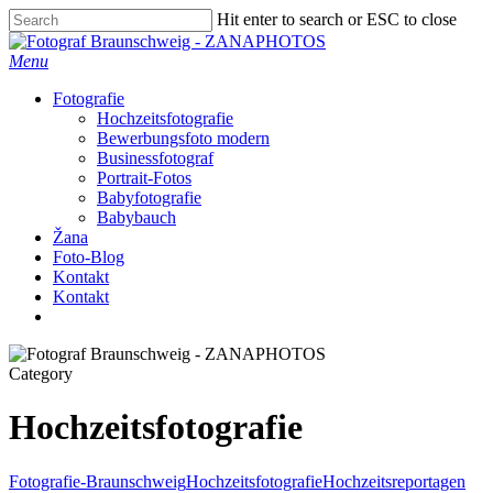
Skip
Hit enter to search or ESC to close
to
Close
main
Search
Menu
content
Fotografie
Hochzeitsfotografie
Bewerbungsfoto modern
Businessfotograf
Portrait-Fotos
Babyfotografie
Babybauch
Žana
Foto-Blog
Kontakt
Kontakt
facebook
instagram
Category
Hochzeitsfotografie
Fotografie-Braunschweig
Hochzeitsfotografie
Hochzeitsreportagen