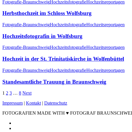
Fotografie-Braunschweig
Hochzeitsfotografie
Hochzeitsreportagen
Herbsthochzeit im Schloss Wolfsburg
Fotografie-Braunschweig
Hochzeitsfotografie
Hochzeitsreportagen
Hochzeitsfotografin in Wolfsburg
Fotografie-Braunschweig
Hochzeitsfotografie
Hochzeitsreportagen
Hochzeit in der St. Trinitatiskirche in Wolfenbüttel
Fotografie-Braunschweig
Hochzeitsfotografie
Hochzeitsreportagen
Standesamtliche Trauung in Braunschweig
1
2
3
…
8
Next
Impressum
|
Kontakt
|
Datenschutz
FOTOGRAFIEN MADE WITH ♥ FOTOGRAF BRAUNSCHWEIG ©2
facebook
instagram