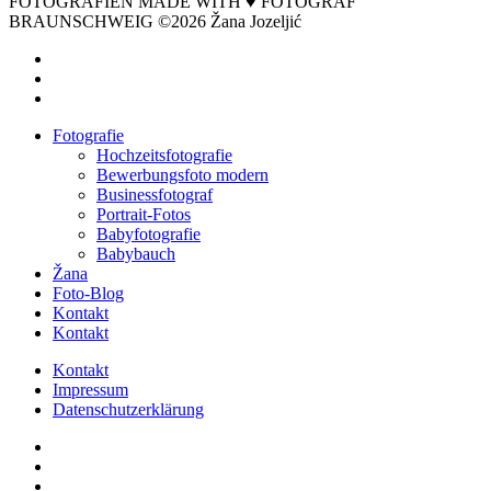
FOTOGRAFIEN MADE WITH ♥ FOTOGRAF
BRAUNSCHWEIG ©2026 Žana Jozeljić
facebook
instagram
email
Close
Fotografie
Menu
Hochzeitsfotografie
Bewerbungsfoto modern
Businessfotograf
Portrait-Fotos
Babyfotografie
Babybauch
Žana
Foto-Blog
Kontakt
Kontakt
Kontakt
Impressum
Datenschutzerklärung