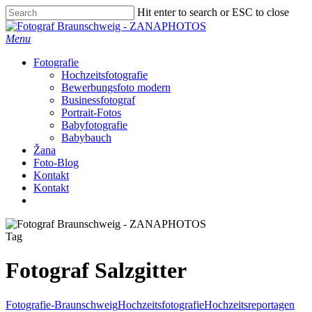
Skip
Hit enter to search or ESC to close
to
Close
main
Search
Menu
content
Fotografie
Hochzeitsfotografie
Bewerbungsfoto modern
Businessfotograf
Portrait-Fotos
Babyfotografie
Babybauch
Žana
Foto-Blog
Kontakt
Kontakt
facebook
instagram
Tag
Fotograf Salzgitter
Fotografie-Braunschweig
Hochzeitsfotografie
Hochzeitsreportagen