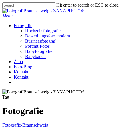
Skip
Hit enter to search or ESC to close
to
Close
main
Search
Menu
content
Fotografie
Hochzeitsfotografie
Bewerbungsfoto modern
Businessfotograf
Portrait-Fotos
Babyfotografie
Babybauch
Žana
Foto-Blog
Kontakt
Kontakt
facebook
instagram
Tag
Fotografie
Fotografie-Braunschweig