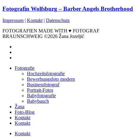
Fotografin Wolfsburg – Barber Angels Brotherhood
Impressum
|
Kontakt
|
Datenschutz
FOTOGRAFIEN MADE WITH ♥ FOTOGRAF
BRAUNSCHWEIG ©2026 Žana Jozeljić
facebook
instagram
email
Close
Fotografie
Menu
Hochzeitsfotografie
Bewerbungsfoto modern
Businessfotograf
Portrait-Fotos
Babyfotografie
Babybauch
Žana
Foto-Blog
Kontakt
Kontakt
Kontakt