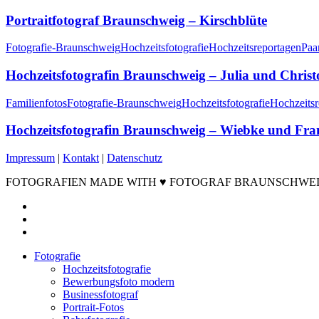
Portraitfotograf Braunschweig – Kirschblüte
Fotografie-Braunschweig
Hochzeitsfotografie
Hochzeitsreportagen
Paa
Hochzeitsfotografin Braunschweig – Julia und Chris
Familienfotos
Fotografie-Braunschweig
Hochzeitsfotografie
Hochzeitsr
Hochzeitsfotografin Braunschweig – Wiebke und Fr
Impressum
|
Kontakt
|
Datenschutz
FOTOGRAFIEN MADE WITH ♥ FOTOGRAF BRAUNSCHWEIG ©2
facebook
instagram
email
Close
Fotografie
Menu
Hochzeitsfotografie
Bewerbungsfoto modern
Businessfotograf
Portrait-Fotos