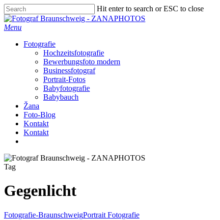
Skip
Hit enter to search or ESC to close
to
Close
main
Search
Menu
content
Fotografie
Hochzeitsfotografie
Bewerbungsfoto modern
Businessfotograf
Portrait-Fotos
Babyfotografie
Babybauch
Žana
Foto-Blog
Kontakt
Kontakt
facebook
instagram
Tag
Gegenlicht
Fotografie-Braunschweig
Portrait Fotografie