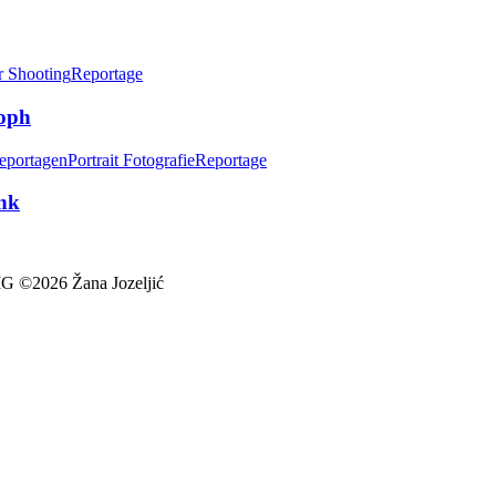
r Shooting
Reportage
toph
eportagen
Portrait Fotografie
Reportage
ank
026 Žana Jozeljić