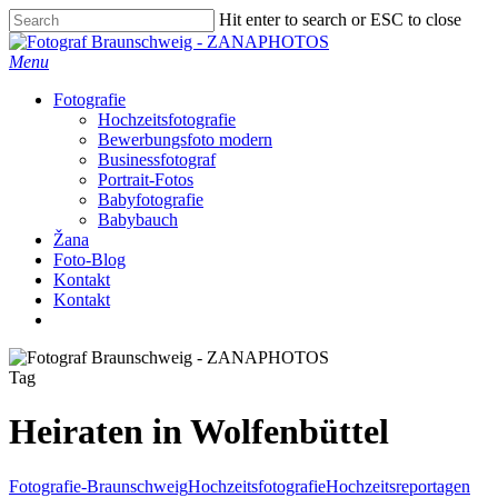
Skip
Hit enter to search or ESC to close
to
Close
main
Search
Menu
content
Fotografie
Hochzeitsfotografie
Bewerbungsfoto modern
Businessfotograf
Portrait-Fotos
Babyfotografie
Babybauch
Žana
Foto-Blog
Kontakt
Kontakt
facebook
instagram
Tag
Heiraten in Wolfenbüttel
Fotografie-Braunschweig
Hochzeitsfotografie
Hochzeitsreportagen