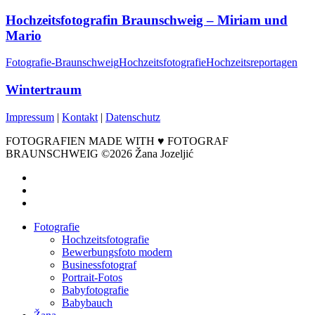
Hochzeitsfotografin Braunschweig – Miriam und
Mario
Fotografie-Braunschweig
Hochzeitsfotografie
Hochzeitsreportagen
Wintertraum
Impressum
|
Kontakt
|
Datenschutz
FOTOGRAFIEN MADE WITH ♥ FOTOGRAF
BRAUNSCHWEIG ©2026 Žana Jozeljić
facebook
instagram
email
Close
Fotografie
Menu
Hochzeitsfotografie
Bewerbungsfoto modern
Businessfotograf
Portrait-Fotos
Babyfotografie
Babybauch