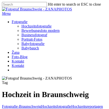
Skip
Hit enter to search or ESC to close
to
Close
main
Search
Menu
content
Fotografie
Hochzeitsfotografie
Bewerbungsfoto modern
Businessfotograf
Portrait-Fotos
Babyfotografie
Babybauch
Žana
Foto-Blog
Kontakt
Kontakt
facebook
instagram
Tag
Hochzeit in Braunschweig
Fotografie-Braunschweig
Hochzeitsfotografie
Hochzeitsreportagen