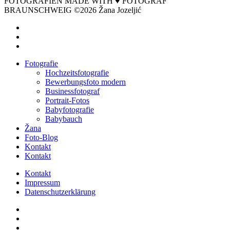
FOTOGRAFIEN MADE WITH ♥ FOTOGRAF
BRAUNSCHWEIG ©2026 Žana Jozeljić
facebook
instagram
email
Close
Fotografie
Menu
Hochzeitsfotografie
Bewerbungsfoto modern
Businessfotograf
Portrait-Fotos
Babyfotografie
Babybauch
Žana
Foto-Blog
Kontakt
Kontakt
Kontakt
Impressum
Datenschutzerklärung