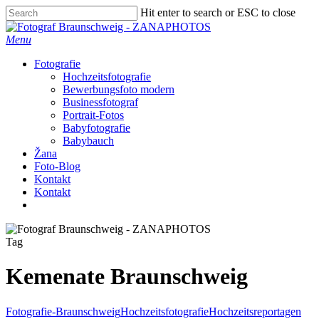
Skip
Hit enter to search or ESC to close
to
Close
main
Search
Menu
content
Fotografie
Hochzeitsfotografie
Bewerbungsfoto modern
Businessfotograf
Portrait-Fotos
Babyfotografie
Babybauch
Žana
Foto-Blog
Kontakt
Kontakt
facebook
instagram
Tag
Kemenate Braunschweig
Fotografie-Braunschweig
Hochzeitsfotografie
Hochzeitsreportagen