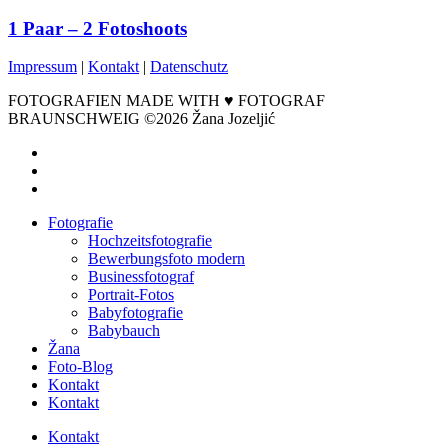
1 Paar – 2 Fotoshoots
Impressum
|
Kontakt
|
Datenschutz
FOTOGRAFIEN MADE WITH ♥ FOTOGRAF
BRAUNSCHWEIG ©2026 Žana Jozeljić
facebook
instagram
email
Close
Fotografie
Menu
Hochzeitsfotografie
Bewerbungsfoto modern
Businessfotograf
Portrait-Fotos
Babyfotografie
Babybauch
Žana
Foto-Blog
Kontakt
Kontakt
Kontakt