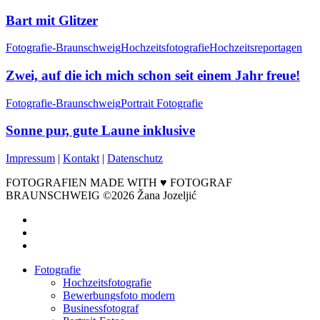
Bart mit Glitzer
Fotografie-Braunschweig
Hochzeitsfotografie
Hochzeitsreportagen
Zwei, auf die ich mich schon seit einem Jahr freue!
Fotografie-Braunschweig
Portrait Fotografie
Sonne pur, gute Laune inklusive
Impressum
|
Kontakt
|
Datenschutz
FOTOGRAFIEN MADE WITH ♥ FOTOGRAF
BRAUNSCHWEIG ©2026 Žana Jozeljić
facebook
instagram
email
Close
Fotografie
Menu
Hochzeitsfotografie
Bewerbungsfoto modern
Businessfotograf