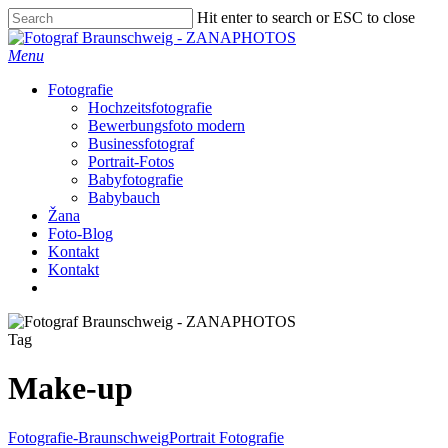
Skip
Hit enter to search or ESC to close
to
Close
main
Search
Menu
content
Fotografie
Hochzeitsfotografie
Bewerbungsfoto modern
Businessfotograf
Portrait-Fotos
Babyfotografie
Babybauch
Žana
Foto-Blog
Kontakt
Kontakt
facebook
instagram
Tag
Make-up
Fotografie-Braunschweig
Portrait Fotografie