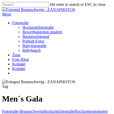
Skip
Hit enter to search or ESC to close
to
Close
main
Search
Menu
content
Fotografie
Hochzeitsfotografie
Bewerbungsfoto modern
Businessfotograf
Portrait-Fotos
Babyfotografie
Babybauch
Žana
Foto-Blog
Kontakt
Kontakt
facebook
instagram
Tag
Men´s Gala
Fotografie-Braunschweig
Hochzeitsfotografie
Hochzeitsreportagen