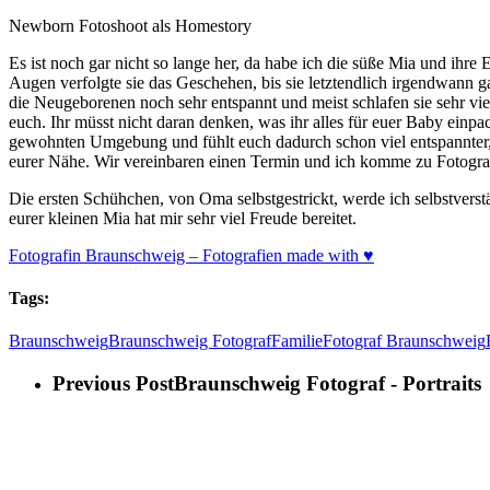
Newborn Fotoshoot als Homestory
Es ist noch gar nicht so lange her, da habe ich die süße Mia und ih
Augen verfolgte sie das Geschehen, bis sie letztendlich irgendwann 
die Neugeborenen noch sehr entspannt und meist schlafen sie sehr viel
euch. Ihr müsst nicht daran denken, was ihr alles für euer Baby einp
gewohnten Umgebung und fühlt euch dadurch schon viel entspannter, al
eurer Nähe. Wir vereinbaren einen Termin und ich komme zu Fotogra
Die ersten Schühchen, von Oma selbstgestrickt, werde ich selbstverstä
eurer kleinen Mia hat mir sehr viel Freude bereitet.
Fotografin Braunschweig – Fotografien made with ♥
Tags:
Braunschweig
Braunschweig Fotograf
Familie
Fotograf Braunschweig
Previous Post
Braunschweig Fotograf - Portraits