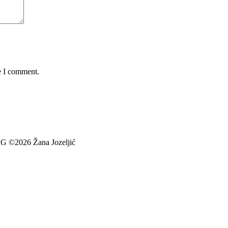
e I comment.
026 Žana Jozeljić