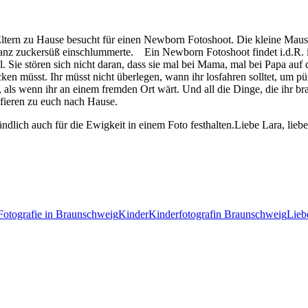
re Eltern zu Hause besucht für einen Newborn Fotoshoot. Die kleine Ma
ganz zuckersüß einschlummerte.
Ein Newborn Fotoshoot findet i.d.R. i
. Sie stören sich nicht daran, dass sie mal bei Mama, mal bei Papa auf
acken müsst. Ihr müsst nicht überlegen, wann ihr losfahren solltet, um
s wenn ihr an einem fremden Ort wärt. Und all die Dinge, die ihr brau
fieren zu euch nach Hause.
ndlich auch für die Ewigkeit in einem Foto festhalten.
Liebe Lara, lieb
Fotografie in Braunschweig
Kinder
Kinderfotografin Braunschweig
Lieb