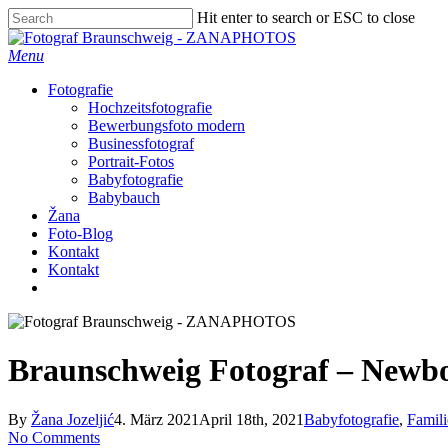
Skip
Hit enter to search or ESC to close
to
Close
main
Search
Menu
content
Fotografie
Hochzeitsfotografie
Bewerbungsfoto modern
Businessfotograf
Portrait-Fotos
Babyfotografie
Babybauch
Žana
Foto-Blog
Kontakt
Kontakt
facebook
instagram
Braunschweig Fotograf – Newb
By
Žana Jozeljić
4. März 2021
April 18th, 2021
Babyfotografie
,
Famili
No Comments