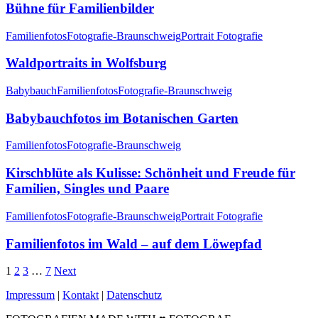
Bühne für Familienbilder
Familienfotos
Fotografie-Braunschweig
Portrait Fotografie
Waldportraits in Wolfsburg
Babybauch
Familienfotos
Fotografie-Braunschweig
Babybauchfotos im Botanischen Garten
Familienfotos
Fotografie-Braunschweig
Kirschblüte als Kulisse: Schönheit und Freude für
Familien, Singles und Paare
Familienfotos
Fotografie-Braunschweig
Portrait Fotografie
Familienfotos im Wald – auf dem Löwepfad
1
2
3
…
7
Next
Impressum
|
Kontakt
|
Datenschutz