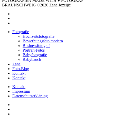
FOTOGRAFIEN MADE WITH ♥ FOTOGRAF
BRAUNSCHWEIG ©2026 Žana Jozeljić
facebook
instagram
email
Close
Fotografie
Menu
Hochzeitsfotografie
Bewerbungsfoto modern
Businessfotograf
Portrait-Fotos
Babyfotografie
Babybauch
Žana
Foto-Blog
Kontakt
Kontakt
Kontakt
Impressum
Datenschutzerklärung