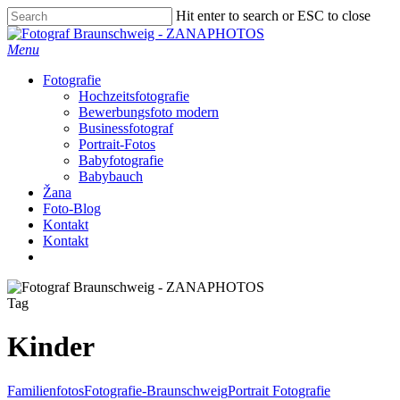
Skip
Hit enter to search or ESC to close
to
Close
main
Search
Menu
content
Fotografie
Hochzeitsfotografie
Bewerbungsfoto modern
Businessfotograf
Portrait-Fotos
Babyfotografie
Babybauch
Žana
Foto-Blog
Kontakt
Kontakt
facebook
instagram
Tag
Kinder
Familienfotos
Fotografie-Braunschweig
Portrait Fotografie