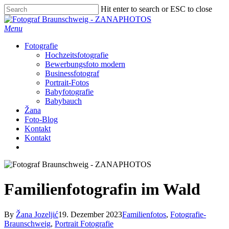
Skip
Hit enter to search or ESC to close
to
Close
main
Search
Menu
content
Fotografie
Hochzeitsfotografie
Bewerbungsfoto modern
Businessfotograf
Portrait-Fotos
Babyfotografie
Babybauch
Žana
Foto-Blog
Kontakt
Kontakt
facebook
instagram
Familienfotografin im Wald
By
Žana Jozeljić
19. Dezember 2023
Familienfotos
,
Fotografie-
Braunschweig
,
Portrait Fotografie