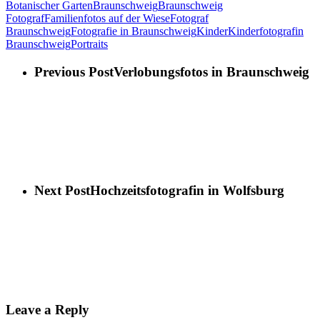
Botanischer Garten
Braunschweig
Braunschweig
Fotograf
Familienfotos auf der Wiese
Fotograf
Braunschweig
Fotografie in Braunschweig
Kinder
Kinderfotografin
Braunschweig
Portraits
Previous Post
Verlobungsfotos in Braunschweig
Next Post
Hochzeitsfotografin in Wolfsburg
Leave a Reply