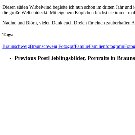
Diesen süßen Wirbelwind begleite ich nun schon im dritten Jahr und i
die große Welt entdeckt. Mit eigenem Köpfchen büchst sie immer mal 
Nadine und Björn, vielen Dank euch Dreien für einen zauberhaften 
Tags:
Braunschweig
Braunschweig Fotograf
Familie
Familienfotografin
Fotog
Previous Post
Lieblingsbilder, Portraits in Braun