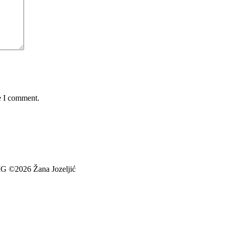
e I comment.
026 Žana Jozeljić