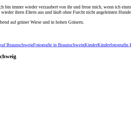
ch bin immer wieder verzaubert von ihr und freue mich, wenn ich einma
wieder ihren Eltern aus und läuft ohne Furcht nicht angeleinten Hunden
Abend auf grüner Wiese und in hohen Gräsern.
raf Braunschweig
Fotografie in Braunschweig
Kinder
Kinderfotografin
schweig