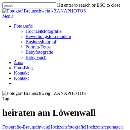
Skip
Hit enter to search or ESC to close
to
Close
main
Search
Menu
content
Fotografie
Hochzeitsfotografie
Bewerbungsfoto modern
Businessfotograf
Portrait-Fotos
Babyfotografie
Babybauch
Žana
Foto-Blog
Kontakt
Kontakt
facebook
instagram
Tag
heiraten am Löwenwall
Fotografie-Braunschweig
Hochzeitsfotografie
Hochzeitsreportagen