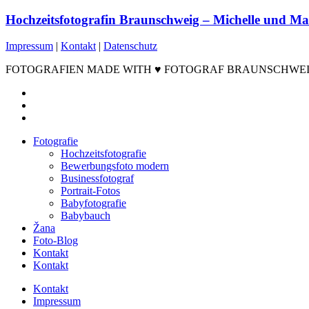
Hochzeitsfotografin Braunschweig – Michelle und Ma
Impressum
|
Kontakt
|
Datenschutz
FOTOGRAFIEN MADE WITH ♥ FOTOGRAF BRAUNSCHWEIG ©2
facebook
instagram
email
Close
Fotografie
Menu
Hochzeitsfotografie
Bewerbungsfoto modern
Businessfotograf
Portrait-Fotos
Babyfotografie
Babybauch
Žana
Foto-Blog
Kontakt
Kontakt
Kontakt
Impressum