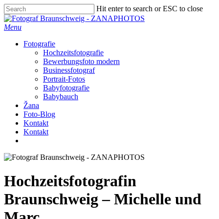
Skip
Hit enter to search or ESC to close
to
Close
main
Search
Menu
content
Fotografie
Hochzeitsfotografie
Bewerbungsfoto modern
Businessfotograf
Portrait-Fotos
Babyfotografie
Babybauch
Žana
Foto-Blog
Kontakt
Kontakt
facebook
instagram
Hochzeitsfotografin
Braunschweig – Michelle und
Marc