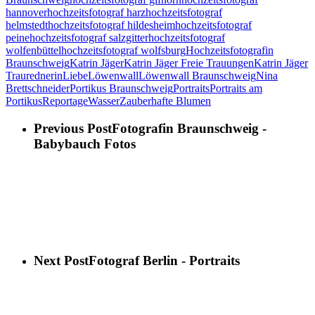
hannover
hochzeitsfotograf harz
hochzeitsfotograf
helmstedt
hochzeitsfotograf hildesheim
hochzeitsfotograf
peine
hochzeitsfotograf salzgitter
hochzeitsfotograf
wolfenbüttel
hochzeitsfotograf wolfsburg
Hochzeitsfotografin
Braunschweig
Katrin Jäger
Katrin Jäger Freie Trauungen
Katrin Jäger
Traurednerin
Liebe
Löwenwall
Löwenwall Braunschweig
Nina
Brettschneider
Portikus Braunschweig
Portraits
Portraits am
Portikus
Reportage
Wasser
Zauberhafte Blumen
Previous Post
Fotografin Braunschweig -
Babybauch Fotos
Next Post
Fotograf Berlin - Portraits