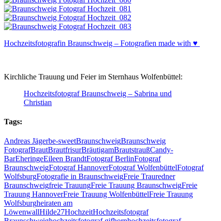
Hochzeitsfotografin Braunschweig – Fotografien made with ♥
Kirchliche Trauung und Feier im Sternhaus Wolfenbüttel:
Hochzeitsfotograf Braunschweig – Sabrina und
Christian
Tags:
Andreas Jäger
be-sweet
Braunschweig
Braunschweig
Fotograf
Braut
Brautfrisur
Bräutigam
Brautstrauß
Candy-
Bar
Eheringe
Eileen Brandt
Fotograf Berlin
Fotograf
Braunschweig
Fotograf Hannover
Fotograf Wolfenbüttel
Fotograf
Wolfsburg
Fotografie in Braunschweig
Freie Trauredner
Braunschweig
freie Trauung
Freie Trauung Braunschweig
Freie
Trauung Hannover
Freie Trauung Wolfenbüttel
Freie Trauung
Wolfsburg
heiraten am
Löwenwall
Hilde27
Hochzeit
Hochzeitsfotograf
Braunschweig
hochzeitsfotograf gifhorn
hochzeitsfotograf