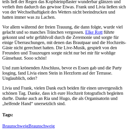
teils ließ der Regen das Kopfsteinpflaster wunderbar glänzen und
verlieh ihm dadurch das gewisse Etwas. Frank und Livia ließen sich
von der Wechselhaftigkeit des Wetters nicht beeindrucken und
hatten immer was zu Lachen.
Vor allem während der freien Trauung, die dann folgte, wurde viel
gelacht und so manches Tränchen vergossen.
Elke Rott
führte
gekonnt und sehr gefühlvoll durch die Zeremonie und sorgte für
einige Überraschungen, mit denen das Brautpaar und die Hochzeits-
Gäste nicht gerechnet hatten. Die Live-Musik, gespielt von den
Freunden und Trauzeugen sorgte nicht nur bei mir für wohlige
Gänsehaut. Sooo schön!
Und zum krönenden Abschluss, bevor es Essen gab und die Party
losging, fand Livia einen Stein in Herzform auf der Terrasse.
Unglaublich, oder?
Livia und Frank, vielen Dank euch beiden für einen unvergesslich
schönen Tag. Danke, dass ich eure Hochzeit fotografisch begleiten
durfte. Danke auch an Ria und Hugo, die als Organisatorin und
„helfende Hand“ unersetzlich sind.
Tags:
Braunschweig
Braunschweig