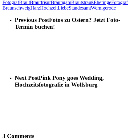
Fotograf
Braut
Brautfrisur
Bräutigam
Brautstrauß
Eheringe
Fotograf
Braunschweig
Harz
Hochzeit
Liebe
Standesamt
Wernigerode
Previous Post
Fotos zu Ostern? Jetzt Foto-
Termin buchen!
Next Post
Pink Pony goes Wedding,
Hochzeitsfotografie in Wolfsburg
3 Comments