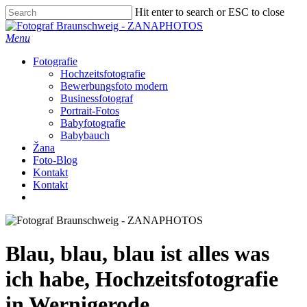
Skip
Hit enter to search or ESC to close
to
Close
main
Search
Menu
content
Fotografie
Hochzeitsfotografie
Bewerbungsfoto modern
Businessfotograf
Portrait-Fotos
Babyfotografie
Babybauch
Žana
Foto-Blog
Kontakt
Kontakt
facebook
instagram
Blau, blau, blau ist alles was
ich habe, Hochzeitsfotografie
in Wernigerode