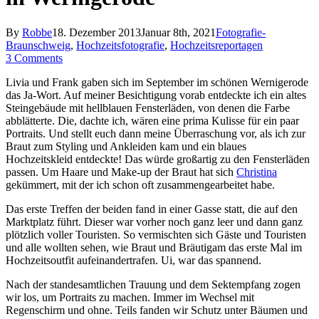
By
Robbe
18. Dezember 2013
Januar 8th, 2021
Fotografie-
Braunschweig
,
Hochzeitsfotografie
,
Hochzeitsreportagen
3 Comments
Livia und Frank gaben sich im September im schönen Wernigerode
das Ja-Wort. Auf meiner Besichtigung vorab entdeckte ich ein altes
Steingebäude mit hellblauen Fensterläden, von denen die Farbe
abblätterte. Die, dachte ich, wären eine prima Kulisse für ein paar
Portraits. Und stellt euch dann meine Überraschung vor, als ich zur
Braut zum Styling und Ankleiden kam und ein blaues
Hochzeitskleid entdeckte! Das würde großartig zu den Fensterläden
passen. Um Haare und Make-up der Braut hat sich
Christina
gekümmert, mit der ich schon oft zusammengearbeitet habe.
Das erste Treffen der beiden fand in einer Gasse statt, die auf den
Marktplatz führt. Dieser war vorher noch ganz leer und dann ganz
plötzlich voller Touristen. So vermischten sich Gäste und Touristen
und alle wollten sehen, wie Braut und Bräutigam das erste Mal im
Hochzeitsoutfit aufeinandertrafen. Ui, war das spannend.
Nach der standesamtlichen Trauung und dem Sektempfang zogen
wir los, um Portraits zu machen. Immer im Wechsel mit
Regenschirm und ohne. Teils fanden wir Schutz unter Bäumen und