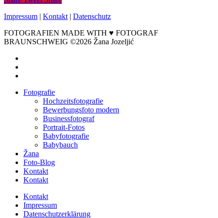
Impressum
|
Kontakt
|
Datenschutz
FOTOGRAFIEN MADE WITH ♥ FOTOGRAF
BRAUNSCHWEIG ©2026 Žana Jozeljić
facebook
instagram
email
Close
Fotografie
Menu
Hochzeitsfotografie
Bewerbungsfoto modern
Businessfotograf
Portrait-Fotos
Babyfotografie
Babybauch
Žana
Foto-Blog
Kontakt
Kontakt
Kontakt
Impressum
Datenschutzerklärung