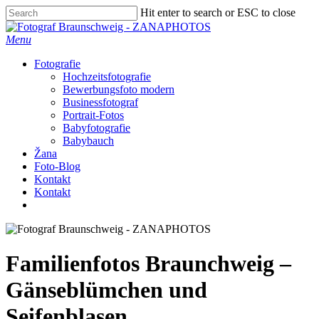
Skip
Hit enter to search or ESC to close
to
Close
main
Search
Menu
content
Fotografie
Hochzeitsfotografie
Bewerbungsfoto modern
Businessfotograf
Portrait-Fotos
Babyfotografie
Babybauch
Žana
Foto-Blog
Kontakt
Kontakt
facebook
instagram
Familienfotos Braunchweig –
Gänseblümchen und
Seifenblasen