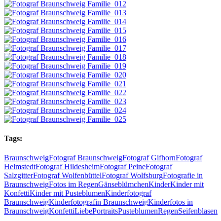
Tags:
Braunschweig
Fotograf Braunschweig
Fotograf Gifhorn
Fotograf
Helmstedt
Fotograf Hildesheim
Fotograf Peine
Fotograf
Salzgitter
Fotograf Wolfenbüttel
Fotograf Wolfsburg
Fotografie in
Braunschweig
Fotos im Regen
Gänseblümchen
Kinder
Kinder mit
Konfetti
Kinder mit Pusteblumen
Kinderfotograf
Braunschweig
Kinderfotografin Braunschweig
Kinderfotos in
Braunschweig
Konfetti
Liebe
Portraits
Pusteblumen
Regen
Seifenblasen